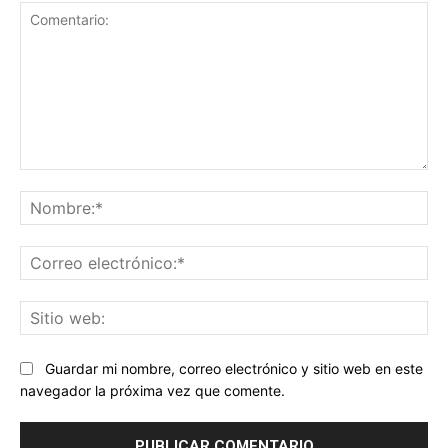
Comentario:
No
Co
ele
Sit
we
Guardar mi nombre, correo electrónico y sitio web en este
navegador la próxima vez que comente.