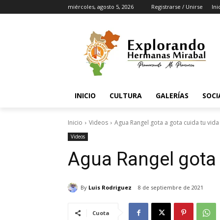
miércoles, agosto 5, 2026
Registrarse / Unirse
Ini
INICIO
CULTURA
GALERÍAS
SOCI
Inicio
Videos
Agua Rangel gota a gota cuida tu vida
Videos
Agua Rangel gota 
By
Luis Rodriguez
8 de septiembre de 2021
Cuota