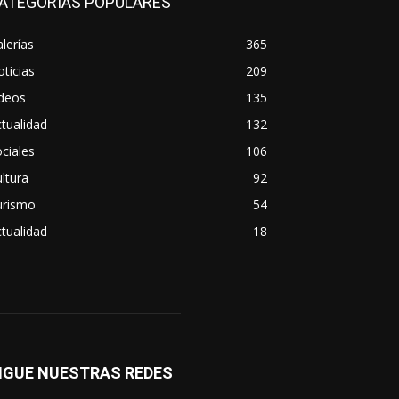
ATEGORIAS POPULARES
lerías
365
ticias
209
ideos
135
tualidad
132
ciales
106
ltura
92
urismo
54
tualidad
18
IGUE NUESTRAS REDES