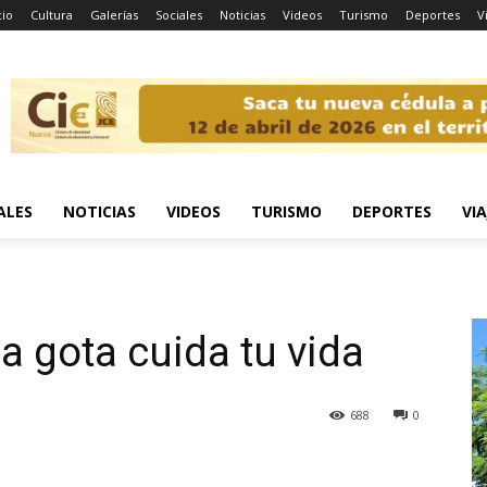
cio
Cultura
Galerías
Sociales
Noticias
Videos
Turismo
Deportes
V
ALES
NOTICIAS
VIDEOS
TURISMO
DEPORTES
VIA
a gota cuida tu vida
688
0