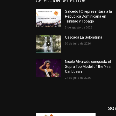
CELECCION DEL EDITOR
Salcedo FC representará a la
República Dominicana en
Trinidad y Tobago
3 de agosto de 2026
Cascada La Golondrina
30 de julio de 2026
Nicole Alvarado conquista el
Supra Top Model of the Year
Caribbean
27 de julio de 2026
SO