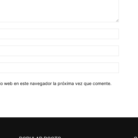
Nombre:
Correo
electróni
Sitio
web:
itio web en este navegador la próxima vez que comente.