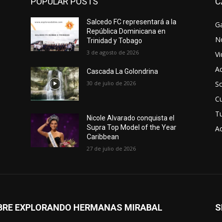
POPULAR POSTS
C
Salcedo FC representará a la
Ga
República Dominicana en
No
Trinidad y Tobago
3 de agosto de 2026
V
Ac
Cascada La Golondrina
30 de julio de 2026
So
Cu
T
Nicole Alvarado conquista el
Supra Top Model of the Year
Ac
Caribbean
27 de julio de 2026
BRE EXPLORANDO HERMANAS MIRABAL
S