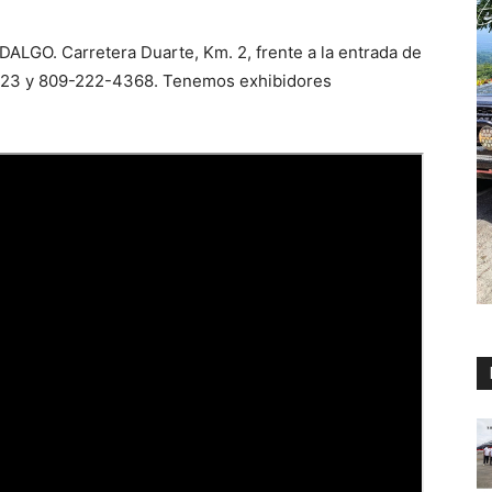
ALGO. Carretera Duarte, Km. 2, frente a la entrada de
8523 y 809-222-4368. Tenemos exhibidores