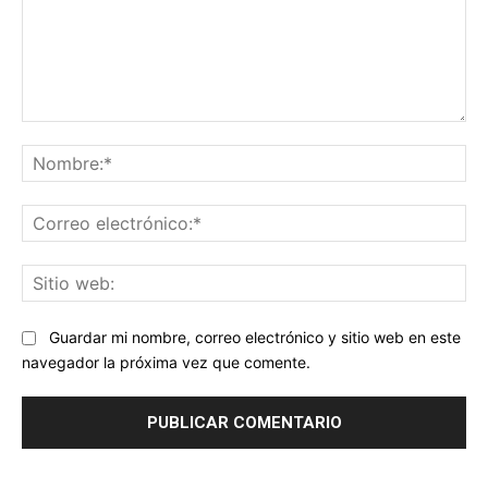
Comentario:
No
Co
ele
Sit
we
Guardar mi nombre, correo electrónico y sitio web en este
navegador la próxima vez que comente.